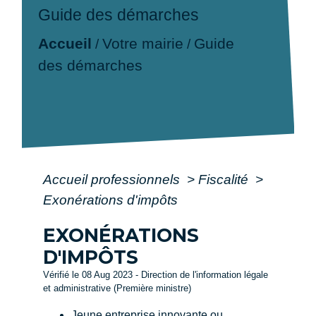
Guide des démarches
Accueil
Votre mairie
Guide
/
/
des démarches
Accueil professionnels
>
Fiscalité
>
Exonérations d'impôts
EXONÉRATIONS
D'IMPÔTS
Vérifié le 08 Aug 2023 - Direction de l'information légale
et administrative (Première ministre)
Jeune entreprise innovante ou