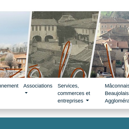
nnement
Associations
Services,
Mâconnai
commerces et
Beaujolais
entreprises
Aggloméra