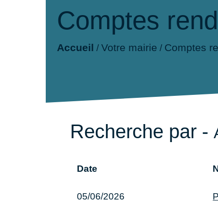
Comptes ren
Accueil
Votre mairie
Comptes r
/
/
Recherche par -
Date
05/06/2026
P