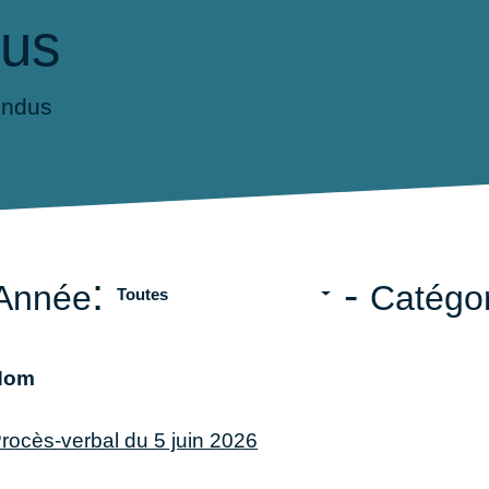
dus
endus
:
-
Année
Catégor
Toutes
Nom
rocès-verbal du 5 juin 2026