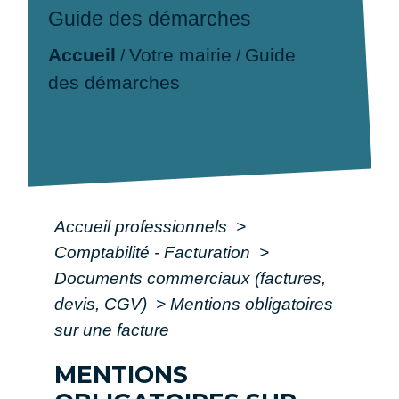
Guide des démarches
Accueil
Votre mairie
Guide
/
/
des démarches
Accueil professionnels
>
Comptabilité - Facturation
>
Documents commerciaux (factures,
devis, CGV)
>
Mentions obligatoires
sur une facture
MENTIONS