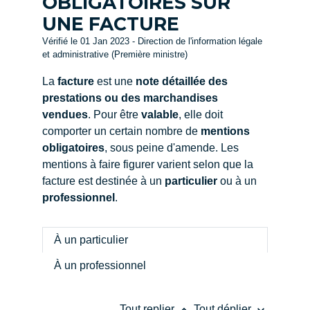
OBLIGATOIRES SUR
UNE FACTURE
Vérifié le 01 Jan 2023 - Direction de l'information légale
et administrative (Première ministre)
La
facture
est une
note détaillée des
prestations ou des marchandises
vendues
. Pour être
valable
, elle doit
comporter un certain nombre de
mentions
obligatoires
, sous peine d'amende. Les
mentions à faire figurer varient selon que la
facture est destinée à un
particulier
ou à un
professionnel
.
À un particulier
À un professionnel
keyboard_arrow_up
keyboard_arrow_down
Tout replier
Tout déplier