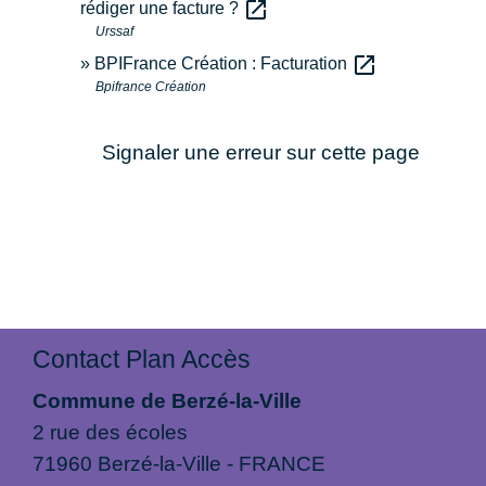
open_in_new
rédiger une facture ?
Urssaf
open_in_new
BPIFrance Création : Facturation
Bpifrance Création
Signaler une erreur sur cette page
Contact Plan Accès
Commune de Berzé-la-Ville
2 rue des écoles
71960 Berzé-la-Ville - FRANCE