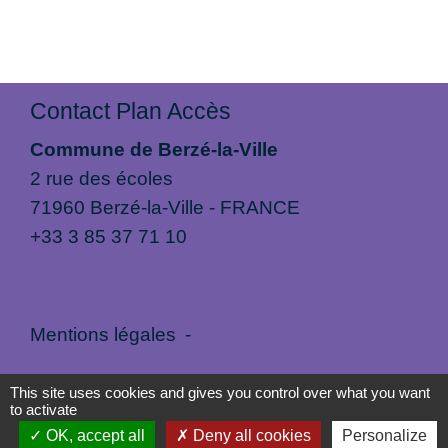
Contact Plan Accès
Commune de Berzé-la-Ville
2 rue des écoles
71960 Berzé-la-Ville - FRANCE
+33 3 85 37 71 10
Mentions légales
-
Politique de confidentialité
-
Accessibilité
-
This site uses cookies and gives you control over what you want
to activate
Plan du site
-
Gestion des cookies
OK, accept all
Deny all cookies
Personalize