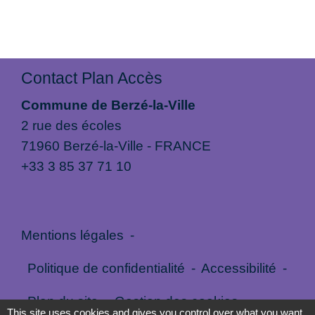
Contact Plan Accès
Commune de Berzé-la-Ville
2 rue des écoles
71960 Berzé-la-Ville - FRANCE
+33 3 85 37 71 10
Mentions légales
-
Politique de confidentialité
-
Accessibilité
-
Plan du site
-
Gestion des cookies
This site uses cookies and gives you control over what you want