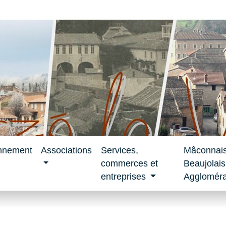
nnement
Associations
Services,
Mâconnai
commerces et
Beaujolais
entreprises
Aggloméra