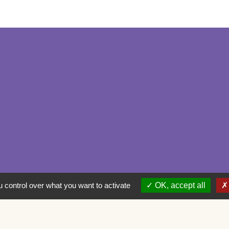
 control over what you want to activate
OK, accept all
ntialité
-
Accessibilité
-
Plan du site
-
Gestion des